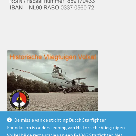
De missie van de stichting Dutch Starfighter
Foundation is ondersteuning van Historische Vliegtuigen
Volkel bij de restauratie van een F-104G Starfighter. Met