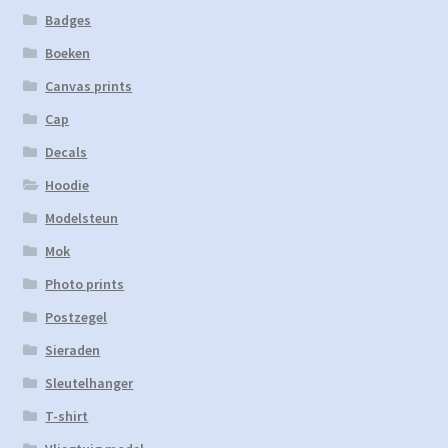
Badges
Boeken
Canvas prints
Cap
Decals
Hoodie
Modelsteun
Mok
Photo prints
Postzegel
Sieraden
Sleutelhanger
T-shirt