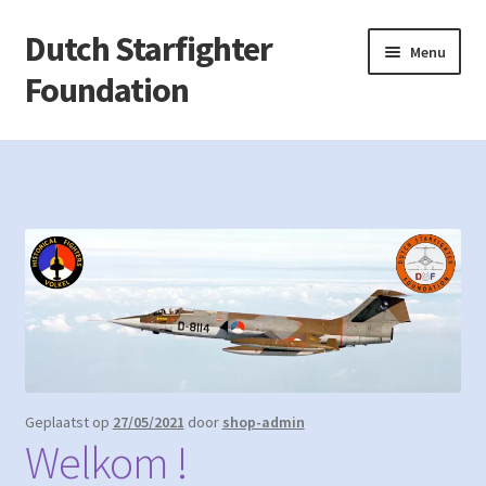
Dutch Starfighter
Ga
Ga
Menu
door
naar
Foundation
naar
de
navigatie
inhoud
Home
Afrekenen
Contact
Garantie, klachten, ruilen of retourzenden?
Mijn account
Geplaatst op
27/05/2021
door
shop-admin
Privacy Policy
Welkom !
Welkom !