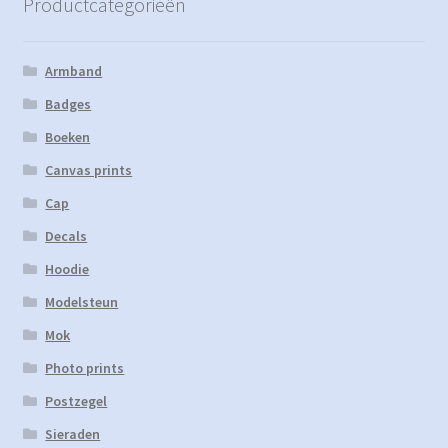
Productcategorieën
Armband
Badges
Boeken
Canvas prints
Cap
Decals
Hoodie
Modelsteun
Mok
Photo prints
Postzegel
Sieraden