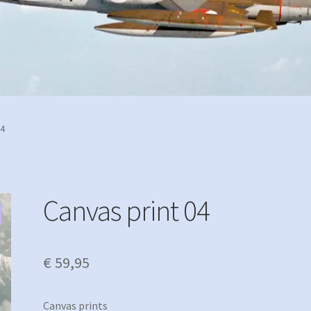
04
Canvas print 04
€
59,95
Canvas prints