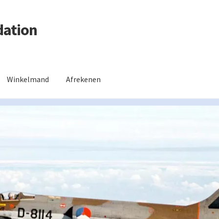
dation
Winkelmand
Afrekenen
 ruilen of retourzenden?
Mijn account
Privacy Policy
Welkom !
Win