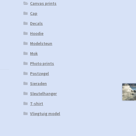
Canvas prints
Cap
,
Decals
Hoodie
Modelsteun
Mok
Photo prints
Postzegel
Sieraden
Sleutelhanger
T-shirt
Vliegtuig model