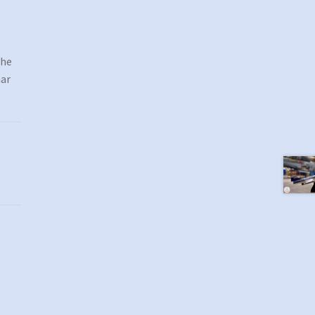
che
aar