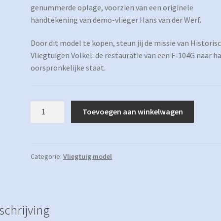
genummerde oplage, voorzien van een originele
handtekening van demo-vlieger Hans van der Werf.
Door dit model te kopen, steun jij de missie van Historis
Vliegtuigen Volkel: de restauratie van een F-104G naar h
oorspronkelijke staat.
Model
Toevoegen aan winkelwagen
Hobby
Master
D-
8091
Categorie:
Vliegtuig model
aantal
schrijving