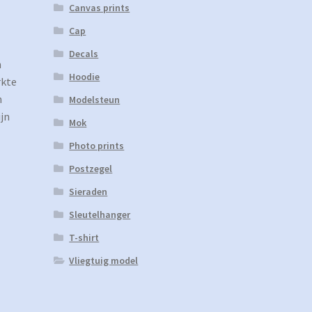
Canvas prints
Cap
Decals
n
Hoodie
rkte
n
Modelsteun
jn
Mok
Photo prints
Postzegel
Sieraden
Sleutelhanger
T-shirt
Vliegtuig model