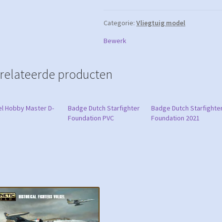
Categorie:
Vliegtuig model
Model
Bewerk
Hobby
Masters
relateerde producten
l Hobby Master D-
Badge Dutch Starfighter
Badge Dutch Starfighte
Foundation PVC
Foundation 2021