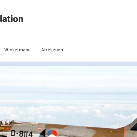
dation
Winkelmand
Afrekenen
 ruilen of retourzenden?
Mijn account
Privacy Policy
Welkom !
Win