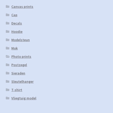
Canvas prints
Cap
Decals
Hoodie
Modelsteun
Mok
Photo prints
Postzegel
Sieraden
Sleutelhanger
T-shirt
Vliegtuig model