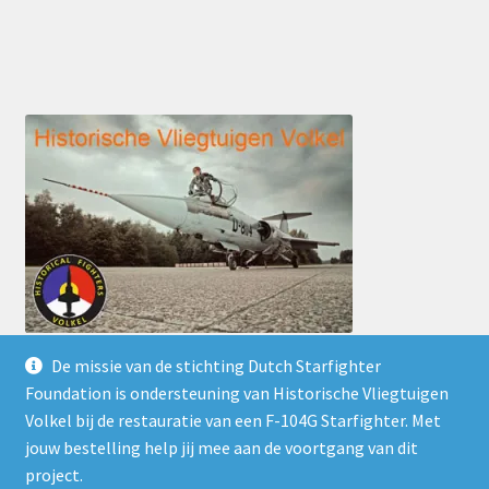
De missie van de stichting Dutch Starfighter
Foundation is ondersteuning van Historische Vliegtuigen
Volkel bij de restauratie van een F-104G Starfighter. Met
jouw bestelling help jij mee aan de voortgang van dit
© Dutch Starfighter Foundation 2026
project.
Privacy Policy
Gebouwd met WooCommerce
.