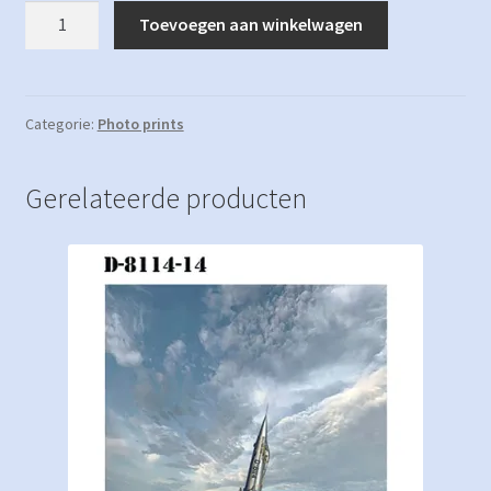
Photo
Toevoegen aan winkelwagen
print
D-
8114-
10
Categorie:
Photo prints
aantal
Gerelateerde producten