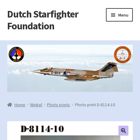
Dutch Starfighter
Ga
Ga
Menu
door
naar
Foundation
naar
de
navigatie
inhoud
Home
Afrekenen
Contact
Garantie, klachten, ruilen of retourzenden?
Home
Winkel
Photo prints
Photo print D-8114-10
Mijn account
Privacy Policy
Welkom !